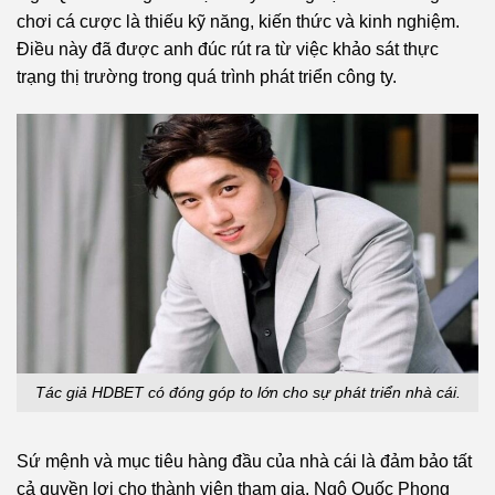
chơi cá cược là thiếu kỹ năng, kiến thức và kinh nghiệm.
Điều này đã được anh đúc rút ra từ việc khảo sát thực
trạng thị trường trong quá trình phát triển công ty.
Tác giả HDBET có đóng góp to lớn cho sự phát triển nhà cái.
Sứ mệnh và mục tiêu hàng đầu của nhà cái là đảm bảo tất
cả quyền lợi cho thành viên tham gia. Ngô Quốc Phong