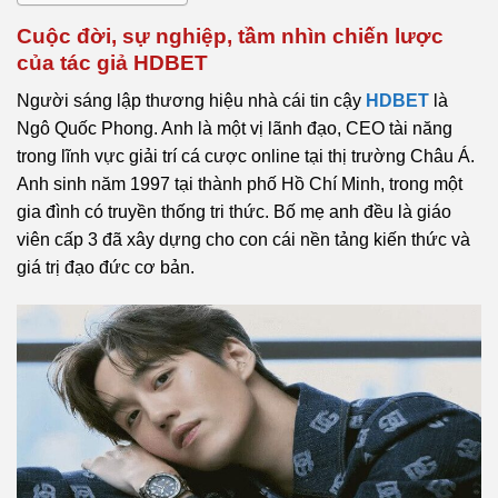
Cuộc đời, sự nghiệp, tầm nhìn chiến lược
của tác giả HDBET
Người sáng lập thương hiệu nhà cái tin cậy
HDBET
là
Ngô Quốc Phong. Anh là một vị lãnh đạo, CEO tài năng
trong lĩnh vực giải trí cá cược online tại thị trường Châu Á.
Anh sinh năm 1997 tại thành phố Hồ Chí Minh, trong một
gia đình có truyền thống tri thức. Bố mẹ anh đều là giáo
viên cấp 3 đã xây dựng cho con cái nền tảng kiến thức và
giá trị đạo đức cơ bản.