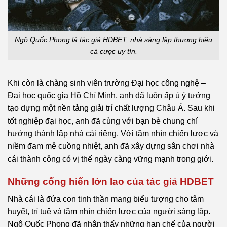
Ngô Quốc Phong là tác giả HDBET, nhà sáng lập thương hiệu
cá cược uy tín.
Khi còn là chàng sinh viên trường Đại học công nghệ –
Đại học quốc gia Hồ Chí Minh, anh đã luôn ấp ủ ý tưởng
tạo dựng một nền tảng giải trí chất lượng Châu Á. Sau khi
tốt nghiệp đại học, anh đã cùng với bạn bè chung chí
hướng thành lập nhà cái riêng. Với tầm nhìn chiến lược và
niềm đam mê cuồng nhiệt, anh đã xây dựng sân chơi nhà
cái thành công có vị thế ngày càng vững mạnh trong giới.
Những cống hiến lớn lao của tác giả HDBET
Nhà cái là đứa con tinh thần mang biểu tượng cho tâm
huyết, trí tuệ và tầm nhìn chiến lược của người sáng lập.
Ngô Quốc Phong đã nhận thấy những hạn chế của người