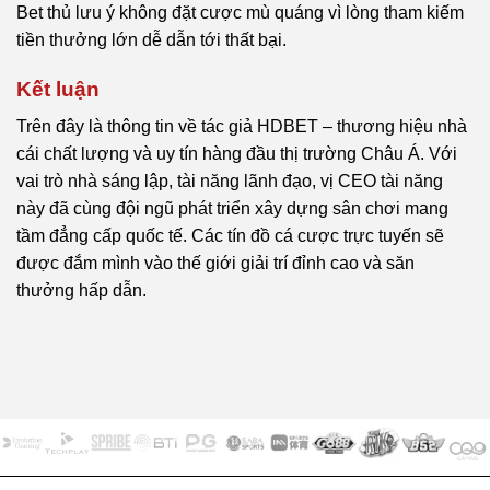
Bet thủ lưu ý không đặt cược mù quáng vì lòng tham kiếm
tiền thưởng lớn dễ dẫn tới thất bại.
Kết luận
Trên đây là thông tin về tác giả HDBET – thương hiệu nhà
cái chất lượng và uy tín hàng đầu thị trường Châu Á. Với
vai trò nhà sáng lập, tài năng lãnh đạo, vị CEO tài năng
này đã cùng đội ngũ phát triển xây dựng sân chơi mang
tầm đẳng cấp quốc tế. Các tín đồ cá cược trực tuyến sẽ
được đắm mình vào thế giới giải trí đỉnh cao và săn
thưởng hấp dẫn.