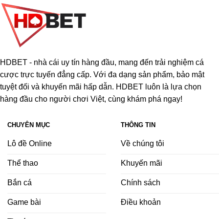
HDBET - nhà cái uy tín hàng đầu, mang đến trải nghiệm cá
cược trực tuyến đẳng cấp. Với đa dạng sản phẩm, bảo mật
tuyệt đối và khuyến mãi hấp dẫn. HDBET luôn là lựa chọn
hàng đầu cho người chơi Việt, cùng khám phá ngay!
CHUYÊN MỤC
THÔNG TIN
Lô đề Online
Về chúng tôi
Thể thao
Khuyến mãi
Bắn cá
Chính sách
Game bài
Điều khoản