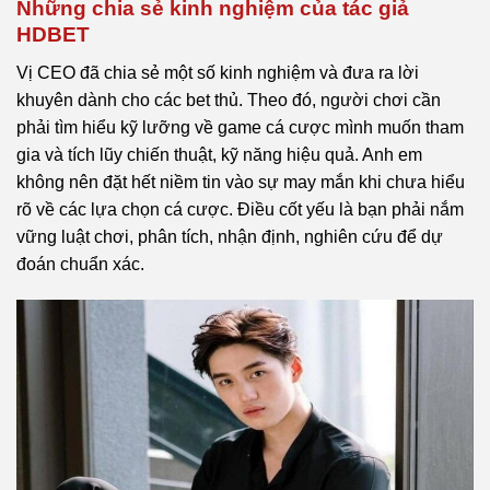
Những chia sẻ kinh nghiệm của tác giả
HDBET
Vị CEO đã chia sẻ một số kinh nghiệm và đưa ra lời
khuyên dành cho các bet thủ. Theo đó, người chơi cần
phải tìm hiểu kỹ lưỡng về game cá cược mình muốn tham
gia và tích lũy chiến thuật, kỹ năng hiệu quả. Anh em
không nên đặt hết niềm tin vào sự may mắn khi chưa hiểu
rõ về các lựa chọn cá cược. Điều cốt yếu là bạn phải nắm
vững luật chơi, phân tích, nhận định, nghiên cứu để dự
đoán chuẩn xác.