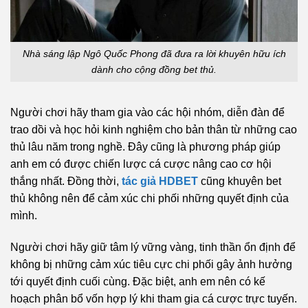
Nhà sáng lập Ngô Quốc Phong đã đưa ra lời khuyên hữu ích
dành cho cộng đồng bet thủ.
Người chơi hãy tham gia vào các hội nhóm, diễn đàn để
trao dồi và học hỏi kinh nghiệm cho bản thân từ những cao
thủ lâu năm trong nghề. Đây cũng là phương pháp giúp
anh em có được chiến lược cá cược nâng cao cơ hội
thắng nhất. Đồng thời,
tác giả HDBET
cũng khuyên bet
thủ không nên để cảm xúc chi phối những quyết định của
mình.
Người chơi hãy giữ tâm lý vững vàng, tinh thần ổn định để
không bị những cảm xúc tiêu cực chi phối gây ảnh hưởng
tới quyết định cuối cùng. Đặc biệt, anh em nên có kế
hoạch phân bổ vốn hợp lý khi tham gia cá cược trực tuyến.