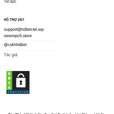
Tin tức
HỖ TRỢ 24/7
support@hdbet-tel.wp-
newrepo5.store
@cskhhdbet
Tác giả