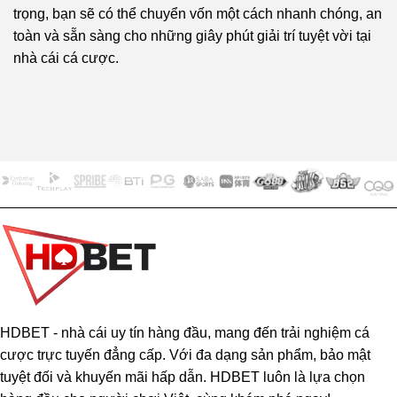
trọng, bạn sẽ có thể chuyển vốn một cách nhanh chóng, an
toàn và sẵn sàng cho những giây phút giải trí tuyệt vời tại
nhà cái cá cược.
HDBET - nhà cái uy tín hàng đầu, mang đến trải nghiệm cá
cược trực tuyến đẳng cấp. Với đa dạng sản phẩm, bảo mật
tuyệt đối và khuyến mãi hấp dẫn. HDBET luôn là lựa chọn