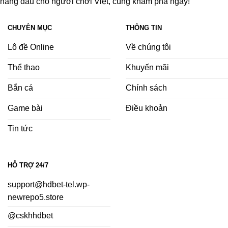
hàng đầu cho người chơi Việt, cùng khám phá ngay!
CHUYÊN MỤC
THÔNG TIN
Lô đề Online
Về chúng tôi
Thể thao
Khuyến mãi
Bắn cá
Chính sách
Game bài
Điều khoản
Tin tức
HỖ TRỢ 24/7
support@hdbet-tel.wp-
newrepo5.store
@cskhhdbet