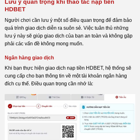
Lưu ý quan trọng khi thao tác nạp tiền
HDBET
Người chơi cần lưu ý một số điều quan trọng để đảm bảo
quá trình giao dịch diễn ra suôn sẻ. Việc tuân thủ những
lưu ý này sẽ giúp giao dịch của bạn an toàn và không gặp
phải các vấn đề không mong muốn.
Ngân hàng giao dịch
Khi bạn thực hiện giao dịch nạp tiền HDBET, hệ thống sẽ
cung cấp cho bạn thông tin về một tài khoản ngân hàng
đích cụ thể. Điều quan trọng cần nhớ là: