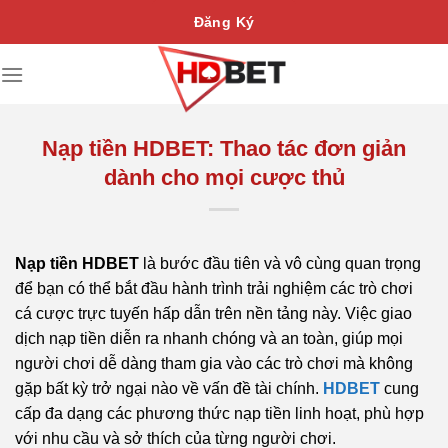
Bỏ
Đăng Ký
qua
nội
dung
Nạp tiền HDBET: Thao tác đơn giản
dành cho mọi cược thủ
Nạp tiền HDBET
là bước đầu tiên và vô cùng quan trọng
để bạn có thể bắt đầu hành trình trải nghiệm các trò chơi
cá cược trực tuyến hấp dẫn trên nền tảng này. Việc giao
dịch nạp tiền diễn ra nhanh chóng và an toàn, giúp mọi
người chơi dễ dàng tham gia vào các trò chơi mà không
gặp bất kỳ trở ngại nào về vấn đề tài chính.
HDBET
cung
cấp đa dạng các phương thức nạp tiền linh hoạt, phù hợp
với nhu cầu và sở thích của từng người chơi.