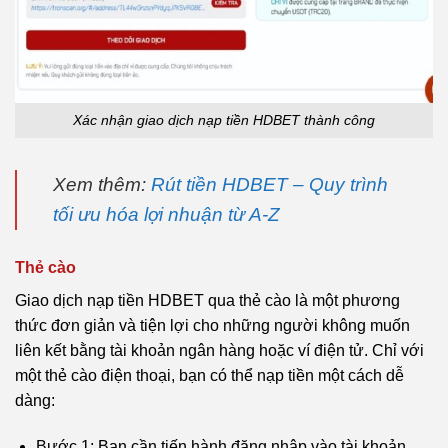
Xác nhận giao dịch nạp tiền HDBET thành công
Xem thêm:
Rút tiền HDBET – Quy trình
tối ưu hóa lợi nhuận từ A-Z
Thẻ cào
Giao dịch nạp tiền HDBET qua thẻ cào là một phương
thức đơn giản và tiện lợi cho những người không muốn
liên kết bằng tài khoản ngân hàng hoặc ví điện tử. Chỉ với
một thẻ cào điện thoại, bạn có thể nạp tiền một cách dễ
dàng:
Bước 1: Bạn cần tiến hành đăng nhập vào tài khoản