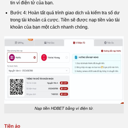
tin ví điện tử của bạn.
Bước 4: Hoàn tất quá trình giao dịch và kiểm tra số dư
trong tài khoản cá cược. Tiền sẽ được nạp tiền vào tài
khoản của bạn một cách nhanh chóng.
Nạp tiền HDBET bằng ví điện tử.
Tiền ảo