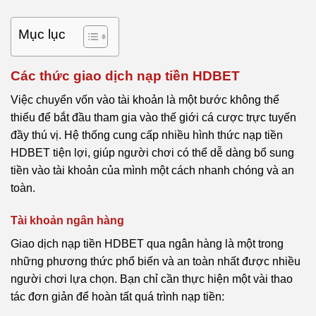
Mục lục
Các thức giao dịch nạp tiền HDBET
Việc chuyển vốn vào tài khoản là một bước không thể
thiếu để bắt đầu tham gia vào thế giới cá cược trực tuyến
đầy thú vị. Hệ thống cung cấp nhiều hình thức nạp tiền
HDBET tiện lợi, giúp người chơi có thể dễ dàng bổ sung
tiền vào tài khoản của mình một cách nhanh chóng và an
toàn.
Tài khoản ngân hàng
Giao dịch nạp tiền HDBET qua ngân hàng là một trong
những phương thức phổ biến và an toàn nhất được nhiều
người chơi lựa chọn. Bạn chỉ cần thực hiện một vài thao
tác đơn giản để hoàn tất quá trình nạp tiền: