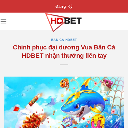
Bỏ
Đăng Ký
qua
nội
dung
BẮN CÁ HDBET
Chinh phục đại dương Vua Bắn Cá
HDBET nhận thưởng liền tay