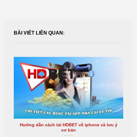
BÀI VIẾT LIÊN QUAN:
Hướng dẫn cách tải HDBET về iphone và lưu ý
cơ bản