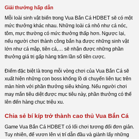
Giải thưởng hấp dẫn
Mỗi loài sinh vật biển trong Vua Bắn Cá HDBET sẽ có một
mức thưởng khác nhau. Những loài cá nhỏ như cá nóc,
tôm, mực thường có mức thưởng thấp hơn. Ngược lại,
nếu người chơi thành công bắn hạ được những sinh vật
lớn như cá mập, tiên cá,… sẽ nhận được những phần
thưởng giá trị gấp hàng trăm lần số tiền cược.
Điểm đặc biệt là trong mỗi vòng chơi của Vua Bắn Cá sẽ
xuất hiện những con boss khổng lồ di chuyển liên tục trên
màn hình với phần thưởng siêu khủng. Nếu người chơi
may mắn tiêu diệt được mục tiêu này, phần thưởng có thể
lên đến hàng chục triệu xu.
Chia sẻ bí kíp trở thành cao thủ Vua Bắn Cá
Game Vua Bắn Cá HDBET có lối chơi tương đối đơn giản.
Tuy nhiên, để vươn lên vị trí dẫn đầu và giành lấy những