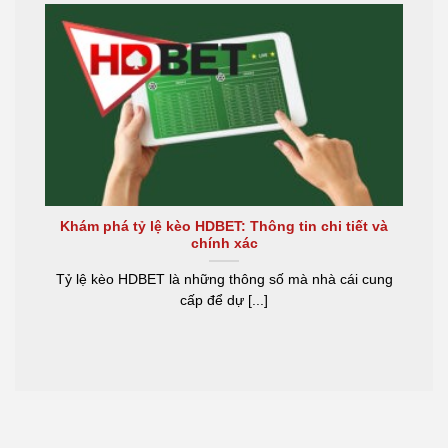
Khám phá tỷ lệ kèo HDBET: Thông tin chi tiết và
chính xác
Tỷ lệ kèo HDBET là những thông số mà nhà cái cung
cấp để dự [...]