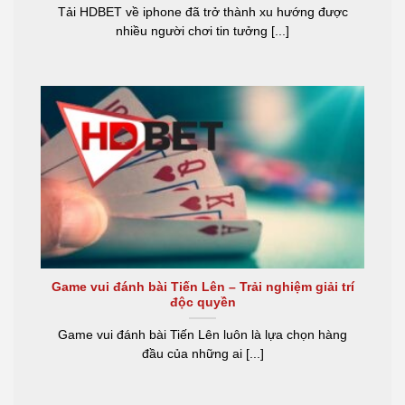
Tải HDBET về iphone đã trở thành xu hướng được
nhiều người chơi tin tưởng [...]
Game vui đánh bài Tiến Lên – Trải nghiệm giải trí
độc quyền
Game vui đánh bài Tiến Lên luôn là lựa chọn hàng
đầu của những ai [...]